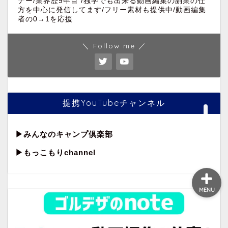
ナー/業界歴9年目 /独学でも出来る動画編集の副業の仕
方を中心に発信してます/フリー素材も提供中/動画編集
者の0→1を応援
ホーム
＼ Follow me ／
映像制作・動画編集
副業
提携YouTubeチャンネル
Premiere Pro
▶︎
みんなのキャンプ倶楽部
▶︎もっこもりchannel
MENU