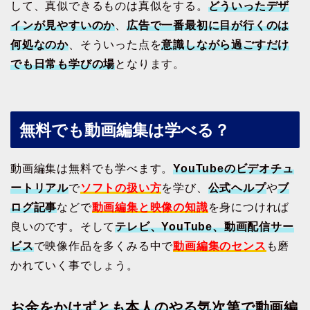
して、真似できるものは真似をする。
どういったデザ
インが見やすいのか
、
広告で一番最初に目が行くのは
何処なのか
、そういった点を
意識しながら過ごすだけ
でも日常も学びの場
となります。
無料でも動画編集は学べる？
動画編集は無料でも学べます。
YouTubeのビデオチュ
ートリアル
で
ソフトの扱い方
を学び、
公式ヘルプ
や
ブ
ログ記事
などで
動画編集と映像の知識
を身につければ
良いのです。そして
テレビ、YouTube、動画配信サー
ビス
で映像作品を多くみる中で
動画編集のセンス
も磨
かれていく事でしょう。
お金をかけずとも本人のやる気次第で動画編