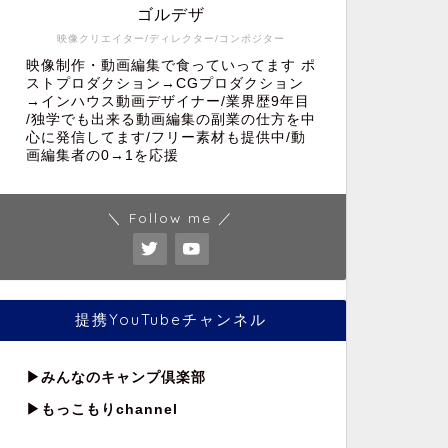
ゴルデザ
映像クリエイター/ディレクター/コンポジター
映像制作・動画編集で食っていってます ポ
ストプロダクション→CGプロダクション
→インハウス動画デザイナー/業界歴9年目
/独学でも出来る動画編集の副業の仕方を中
心に発信してます/フリー素材も提供中/動
画編集者の0→1を応援
＼ Follow me ／
提携YouTubeチャンネル
▶︎
みんなのキャンプ倶楽部
▶︎もっこもりchannel