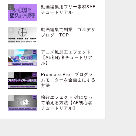
動画編集用フリー素材&AE
3
チュートリアル
動画編集で副業 ゴルデザ
4
ブログ TOP
アニメ風加工エフェクト
5
【AE初心者チュートリア
ル】
Premiere Pro プログラ
6
ムモニターを全画面にする
方法
粉砕エフェクト 砂になっ
7
て消える方法【AE初心者
チュートリアル】