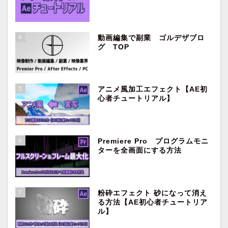
4
動画編集で副業 ゴルデザブロ
グ TOP
5
アニメ風加工エフェクト【AE初
心者チュートリアル】
ホーム
映像制作・動画編集
6
Premiere Pro プログラムモニ
ターを全画面にする方法
副業
Premiere Pro
7
粉砕エフェクト 砂になって消え
る方法【AE初心者チュートリア
ル】