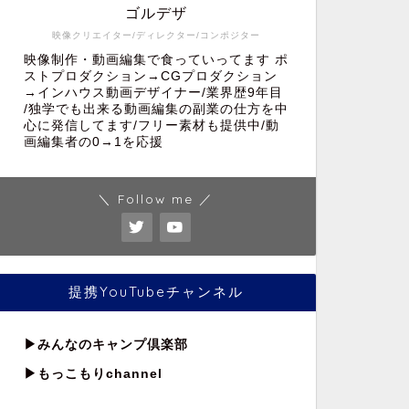
ゴルデザ
映像クリエイター/ディレクター/コンポジター
映像制作・動画編集で食っていってます ポ
ストプロダクション→CGプロダクション
→インハウス動画デザイナー/業界歴9年目
/独学でも出来る動画編集の副業の仕方を中
心に発信してます/フリー素材も提供中/動
画編集者の0→1を応援
＼ Follow me ／
提携YouTubeチャンネル
▶︎
みんなのキャンプ倶楽部
▶︎もっこもりchannel