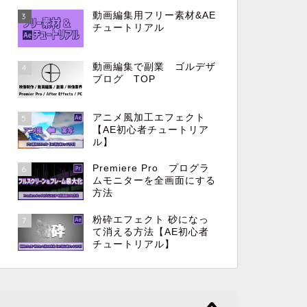
動画編集用フリー素材&AE
3
チュートリアル
動画編集で副業 ゴルデザ
4
ブログ TOP
アニメ風加工エフェクト
5
【AE初心者チュートリア
ル】
Premiere Pro プログラ
6
ムモニターを全画面にする
方法
粉砕エフェクト 砂になっ
7
て消える方法【AE初心者
チュートリアル】