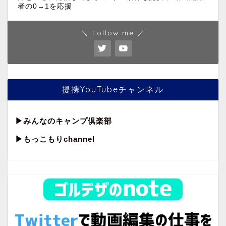
者の0→1を応援
＼ Follow me ／
提携YouTubeチャンネル
▶︎
みんなのキャンプ倶楽部
▶︎もっこもりchannel