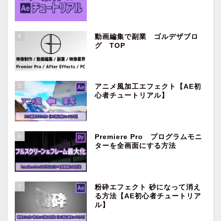
4
動画編集で副業 ゴルデザブロ
グ TOP
5
アニメ風加工エフェクト【AE初
心者チュートリアル】
ホーム
映像制作・動画編集
6
Premiere Pro プログラムモニ
ターを全画面にする方法
副業
Premiere Pro
7
粉砕エフェクト 砂になって消え
る方法【AE初心者チュートリア
ル】