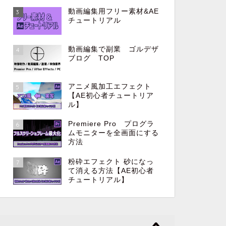
動画編集用フリー素材&AE
3
チュートリアル
動画編集で副業 ゴルデザ
4
ブログ TOP
アニメ風加工エフェクト
5
【AE初心者チュートリア
ル】
Premiere Pro プログラ
6
ムモニターを全画面にする
方法
粉砕エフェクト 砂になっ
7
て消える方法【AE初心者
チュートリアル】