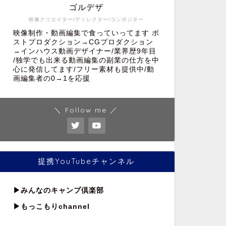
ゴルデザ
映像クリエイター/ディレクター/コンポジター
映像制作・動画編集で食っていってます ポ
ストプロダクション→CGプロダクション
→インハウス動画デザイナー/業界歴9年目
/独学でも出来る動画編集の副業の仕方を中
心に発信してます/フリー素材も提供中/動
画編集者の0→1を応援
＼ Follow me ／
提携YouTubeチャンネル
▶︎
みんなのキャンプ倶楽部
▶︎もっこもりchannel