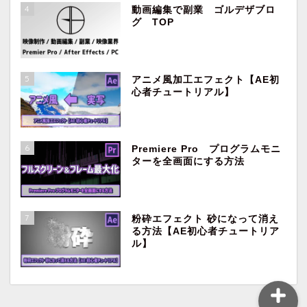
4
動画編集で副業 ゴルデザブロ
グ TOP
5
アニメ風加工エフェクト【AE初
心者チュートリアル】
ホーム
映像制作・動画編集
6
Premiere Pro プログラムモニ
ターを全画面にする方法
副業
Premiere Pro
7
粉砕エフェクト 砂になって消え
る方法【AE初心者チュートリア
ル】