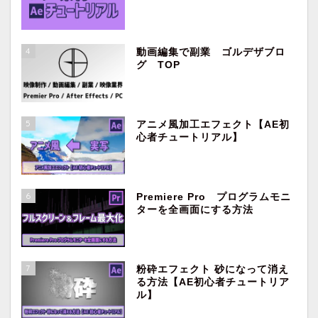
4
動画編集で副業 ゴルデザブロ
グ TOP
5
アニメ風加工エフェクト【AE初
心者チュートリアル】
ホーム
映像制作・動画編集
6
Premiere Pro プログラムモニ
ターを全画面にする方法
副業
Premiere Pro
7
粉砕エフェクト 砂になって消え
る方法【AE初心者チュートリア
ル】