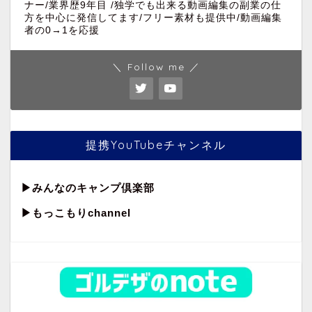
ナー/業界歴9年目 /独学でも出来る動画編集の副業の仕
方を中心に発信してます/フリー素材も提供中/動画編集
者の0→1を応援
＼ Follow me ／
提携YouTubeチャンネル
▶︎
みんなのキャンプ倶楽部
▶︎もっこもりchannel