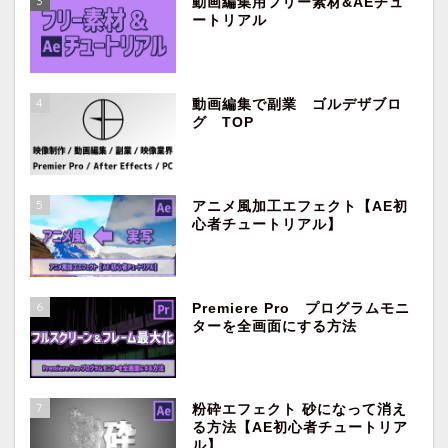
3
動画編集用フリー素材&AEチュ
ートリアル
4
動画編集で副業 ゴルデザブロ
グ TOP
5
アニメ風加工エフェクト【AE初
心者チュートリアル】
ホーム
映像制作・動画編集
6
Premiere Pro プログラムモニ
ターを全画面にする方法
副業
Premiere Pro
7
粉砕エフェクト 砂になって消え
る方法【AE初心者チュートリア
ル】