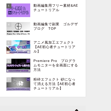
動画編集用フリー素材&AE
3
チュートリアル
動画編集で副業 ゴルデザ
4
ブログ TOP
アニメ風加工エフェクト
5
【AE初心者チュートリア
ル】
Premiere Pro プログラ
6
ムモニターを全画面にする
方法
粉砕エフェクト 砂になっ
7
て消える方法【AE初心者
チュートリアル】