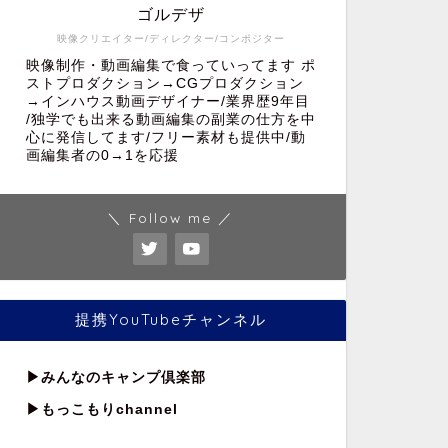
ゴルデザ
映像クリエイター/ディレクター/コンポジター
映像制作・動画編集で食っていってます ポ
ストプロダクション→CGプロダクション
→インハウス動画デザイナー/業界歴9年目
/独学でも出来る動画編集の副業の仕方を中
心に発信してます/フリー素材も提供中/動
画編集者の0→1を応援
＼ Follow me ／
提携YouTubeチャンネル
▶︎
みんなのキャンプ倶楽部
▶︎もっこもりchannel